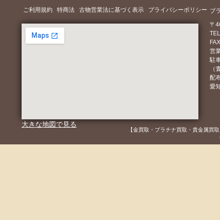
ご利用規約
特商法
古物営業法に基づく表示
プライバシーポリシー
ブ
〒4
TEL
FAX
営業
駐
（
配
愛知
大きな地図で見る
【金買取・プラチナ買取・貴金属買取
Copyright(c) 2013 Toku